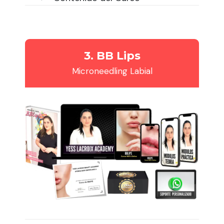
3. BB Lips
Microneedling Labial